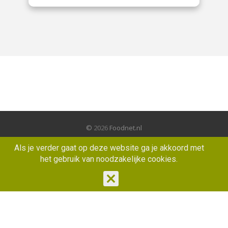
©
2026
Foodnet.nl
Privacyverklaring
Als je verder gaat op deze website ga je akkoord met
het gebruik van noodzakelijke cookies.
Webdesign
Van Bindsbergen Visser