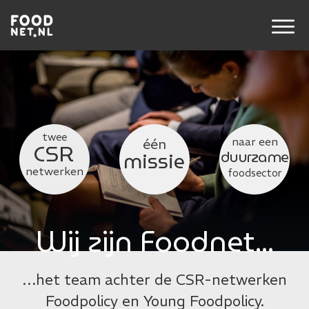
twee
naar een
één
CSR
missie
duurzame
netwerken
foodsector
Wij zijn Foodnet...
…het team achter de CSR-netwerken
Foodpolicy en Young Foodpolicy.