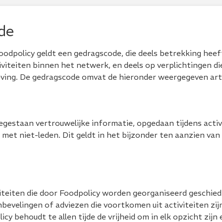
de
oodpolicy geldt een gedragscode, die deels betrekking hee
iviteiten binnen het netwerk, en deels op verplichtingen di
ing. De gedragscode omvat de hieronder weergegeven arti
oegestaan vertrouwelijke informatie, opgedaan tijdens activ
n met niet-leden. Dit geldt in het bijzonder ten aanzien va
teiten die door Foodpolicy worden georganiseerd geschiedt a
nbevelingen of adviezen die voortkomen uit activiteiten zij
licy behoudt te allen tijde de vrijheid om in elk opzicht zijn 