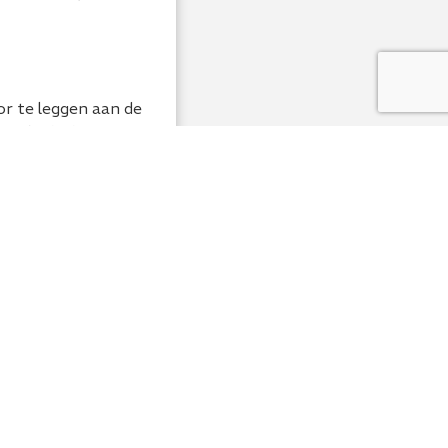
or te leggen aan de
ie leidt dat er
oodpolicy zich
 verschil van
ad van Advies de
n Visser