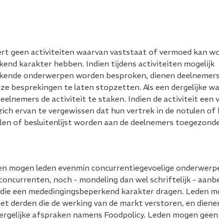
rt geen activiteiten waarvan vaststaat of vermoed kan wo
nd karakter hebben. Indien tijdens activiteiten mogelijk
kende onderwerpen worden besproken, dienen deelnemer
eze besprekingen te laten stopzetten. Als een dergelijke 
eelnemers de activiteit te staken. Indien de activiteit een 
ich ervan te vergewissen dat hun vertrek in de notulen of 
len of besluitenlijst worden aan de deelnemers toegezond
iten mogen leden evenmin concurrentiegevoelige onderwer
concurrenten, noch - mondeling dan wel schriftelijk - aanb
die een mededingings
bep
erkend karakter dragen. Leden 
 derden die de werking van de markt verstoren, en dienen 
ergelijke afspraken namens Foodpolicy. Leden mogen geen