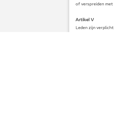
of verspreiden met
Artikel V
Leden zijn verplich
Raad van Advies van 
inderdaad sprake is
hiervan door middel 
mening tussen de Ra
doorslag.
©
2