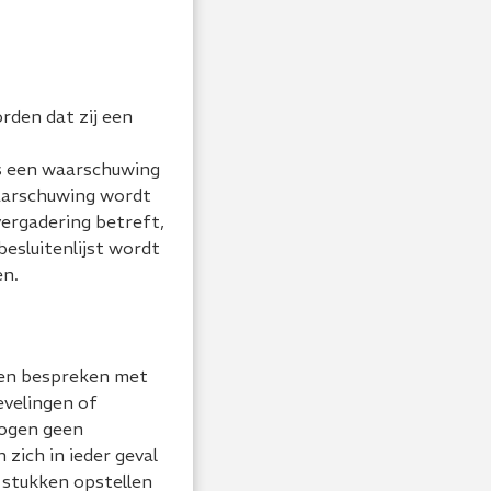
rden dat zij een
s een waarschuwing
waarschuwing wordt
vergadering betreft,
besluitenlijst wordt
en.
pen bespreken met
evelingen of
mogen geen
zich in ieder geval
 stukken opstellen