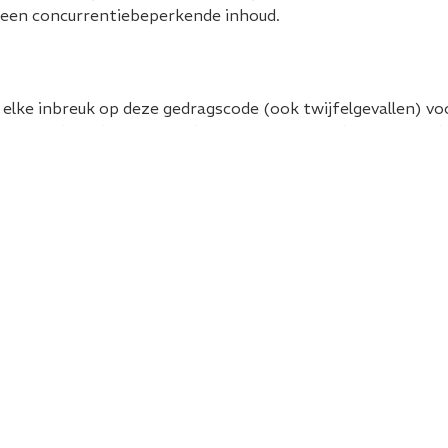
 een concurrentiebeperkende inhoud.
t elke inbreuk op deze gedragscode (ook twijfelgevallen) vo
Foodpolicy. Als de bespreking van het voorval tot de conclus
 van een mogelijk mededingingsbeperkende gedraging, zal F
van een besluit van de Raad van Advies distantiëren. Bij een
ad van Advies en betrokkenen geeft het oordeel van de Ra
Privacyverklaring
Webdesign
Van Bindsberge
026
Foodnet.nl